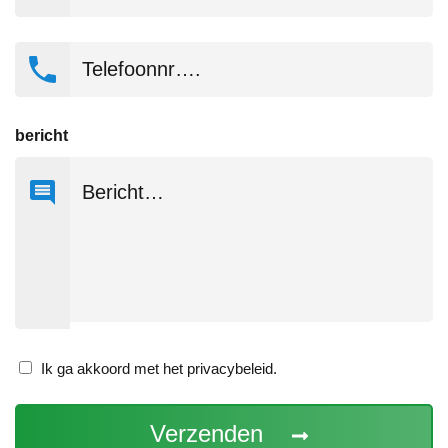
Telefoonnr….
bericht
Ik
Ik ga akkoord met het privacybeleid.
ga
akkoord
met