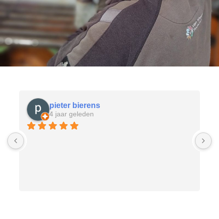
pieter bierens
4 jaar geleden
D
g
v