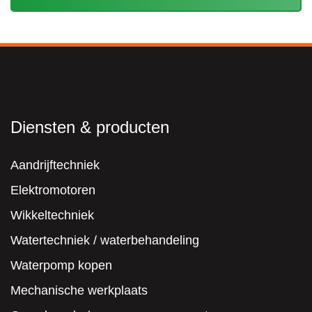
het
privacybeleid.
(Vereist)
Diensten & producten
Aandrijftechniek
Elektromotoren
Wikkeltechniek
Watertechniek / waterbehandeling
Waterpomp kopen
Mechanische werkplaats