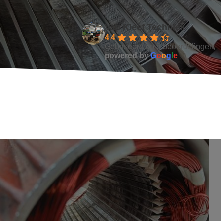
Van Kleef Techniek
4.4
Gebaseerd op 8 beoordelingen
powered by
G
o
o
g
l
e